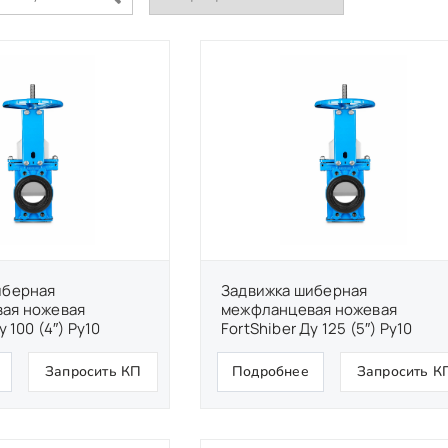
иберная
Задвижка шиберная
ая ножевая
межфланцевая ножевая
у 100 (4″) Ру10
FortShiber Ду 125 (5″) Ру10
Запросить КП
Подробнее
Запросить К