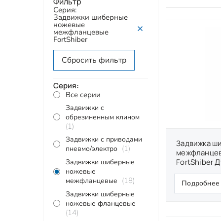
Фильтр
Серия:
Задвижки шиберные
ножевые
межфланцевые
FortShiber
Сбросить фильтр
Серия:
Все серии
Задвижки с
обрезиненным клином
(1)
Задвижки с приводами
Задвижка ш
(1)
пневмо/электро
межфланцев
FortShiber Д
Задвижки шиберные
ножевые
(18)
межфланцевые
Подробнее
Задвижки шиберные
ножевые фланцевые
(14)