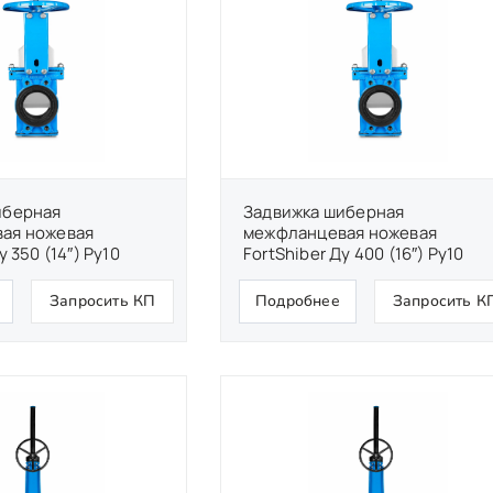
иберная
Задвижка шиберная
ая ножевая
межфланцевая ножевая
у 350 (14″) Ру10
FortShiber Ду 400 (16″) Ру10
Запросить КП
Подробнее
Запросить К