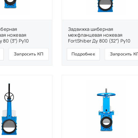
иберная
Задвижка шиберная
ая ножевая
межфланцевая ножевая
у 80 (3″) Ру10
FortShiber Ду 800 (32″) Ру10
Запросить КП
Подробнее
Запросить К