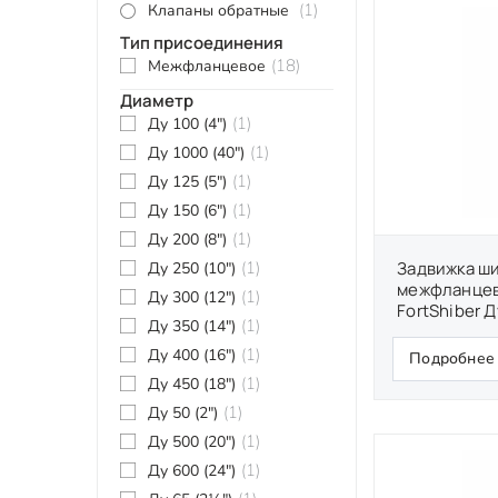
(1)
Клапаны обратные
Тип присоединения
(18)
Межфланцевое
Диаметр
(1)
Ду 100 (4″)
(1)
Ду 1000 (40")
(1)
Ду 125 (5")
(1)
Ду 150 (6")
(1)
Ду 200 (8″)
(1)
Задвижка ш
Ду 250 (10″)
межфланцев
(1)
Ду 300 (12")
FortShiber Д
(1)
Ду 350 (14″)
(1)
Ду 400 (16")
Подробнее
(1)
Ду 450 (18")
(1)
Ду 50 (2″)
(1)
Ду 500 (20")
(1)
Ду 600 (24″)