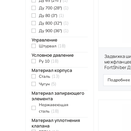
(1)
Ду 65 (2½″)
(1)
Ду 700 (28")
(1)
Ду 80 (3″)
(1)
Ду 800 (32″)
(1)
Ду 900 (36")
Управление
(18)
Штурвал
Условное давление
Задвижка ш
(18)
Ру 10
межфланцев
FortShiber Д
Материал корпуса
(13)
Сталь
Подробнее
(5)
Чугун
Материал запирающего
элемента
Нержавеющая
(18)
сталь
Материал уплотнения
клапана