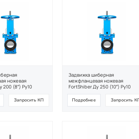
иберная
Задвижка шиберная
ая ножевая
межфланцевая ножевая
у 200 (8″) Ру10
FortShiber Ду 250 (10″) Ру10
Запросить КП
Подробнее
Запросить К