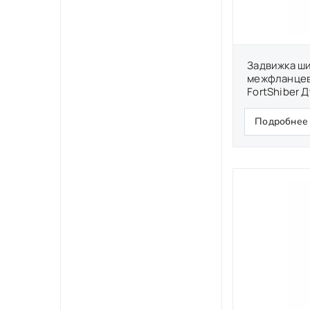
Задвижка ш
межфланцев
FortShiber Д
Подробнее