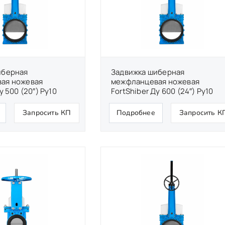
иберная
Задвижка шиберная
ая ножевая
межфланцевая ножевая
у 500 (20″) Ру10
FortShiber Ду 600 (24″) Ру10
Запросить КП
Подробнее
Запросить К