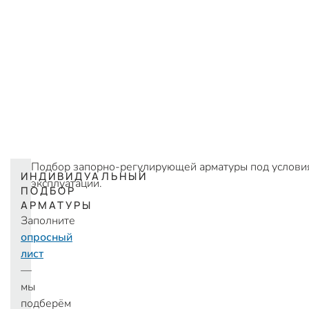
Подбор запорно-регулирующей арматуры под услови
ИНДИВИДУАЛЬНЫЙ
эксплуатации.
ПОДБОР
АРМАТУРЫ
В
ы
б
е
р
и
т
е
Заполните
опросный
лист
—
мы
подберём