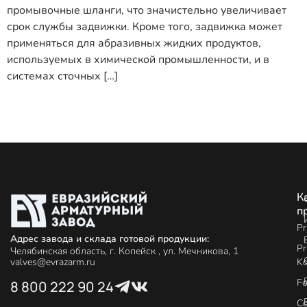
промывочные шланги, что значистельно увеличивает
срок службы задвижки. Кроме того, задвижка может
применяться для абразивных жидких продуктов,
используемых в химической промышленности, и в
системах сточных […]
К
п
Pr
Адрес завода и склада готовой продукции:
Pr
Челябинская область, г. Копейск , ул. Мечникова, 1
Ko
valves@evrazarm.ru
Fo
8 800 222 90 24
C