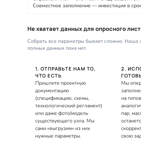
Совместное заполнение — инвестиция в срок
Не хватает данных для опросного лис
Собрать все параметры бывает сложно. Наша 
полных данных пока нет.
1. ОТПРАВЬТЕ НАМ ТО,
2. ИС
ЧТО ЕСТЬ
ГОТОВ
Пришлите проектную
Мы опер
документацию
заполне
(спецификацию, схемы,
на типо
технологический регламент)
аналоги
или даже фото/модель
пар, масл
существующего узла. Мы
останет
сами «выгрузим» из них
скоррек
нужные параметры.
свою за