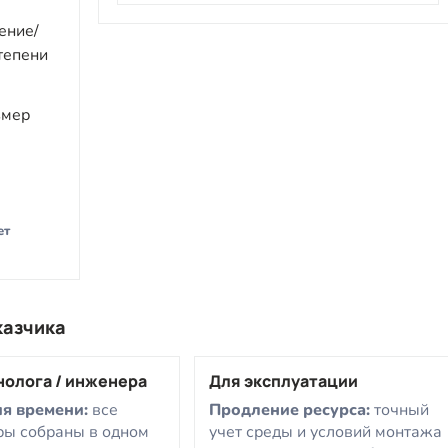
ение/
степени
змер
ет
казчика
нолога / инженера
Для эксплуатации
я времени:
все
Продление ресурса:
точный
ры собраны в одном
учет среды и условий монтажа