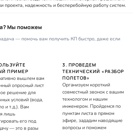
и проекта, надежность и бесперебойную работу систем.
та? Мы поможем
задача — помочь вам получить КП быстро, даже если
ПОЛЬЗУЙТЕ
3. ПРОВЕДЕМ
ЫЙ ПРИМЕР
ТЕХНИЧЕСКИЙ «РАЗБОР
ПОЛЕТОВ»
ативно вышлем вам
Организуем короткий
нный опросный лист
совместный звонок с вашим
вое решение для
технологом и нашим
чных условий (вода,
инженером. Пройдемся по
о и т.д.). Вам
пунктам листа в прямом
ся лишь
эфире, зададим наводящие
тировать его под
вопросы и поможем
дачу — это в разы