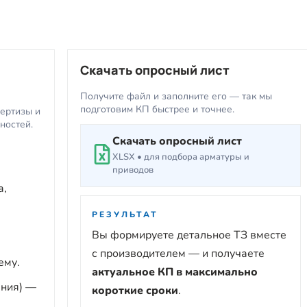
Скачать опросный лист
Получите файл и заполните его — так мы
подготовим КП быстрее и точнее.
пертизы и
ностей.
Скачать опросный лист
XLSX • для подбора арматуры и
приводов
а,
РЕЗУЛЬТАТ
Вы формируете детальное ТЗ вместе
с производителем — и получаете
ему.
актуальное КП в максимально
ения) —
короткие сроки
.