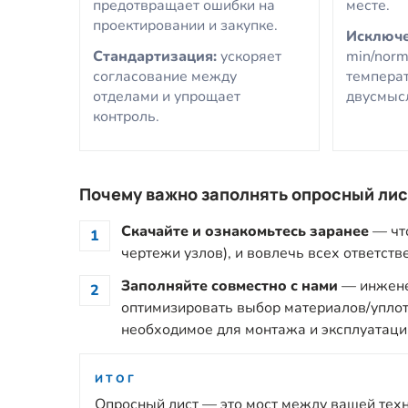
предотвращает ошибки на
месте.
проектировании и закупке.
Исключе
Стандартизация:
ускоряет
min/norm
согласование между
темпера
отделами и упрощает
двусмыс
контроль.
Почему важно заполнять опросный лис
Скачайте и ознакомьтесь заранее
— что
1
чертежи узлов), и вовлечь всех ответст
Заполняйте совместно с нами
— инженер
2
оптимизировать выбор материалов/уплот
необходимое для монтажа и эксплуатаци
ИТОГ
Опросный лист — это мост между вашей тех