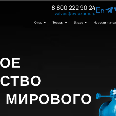
8 800 222 90 24
valves@evrazarm.ru
О нас
Товары
Видео
Новости и анал
КОЕ
СТВО
 МИРОВОГО